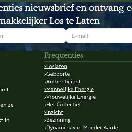
uenties nieuwsbrief en ontvang 
akkelijker Los te Laten
Frequenties
Loslaten
Geboorte
Authenticiteit
Mannelijke Energie
komt
Vrouwelijke Energie
,
Het Collectief
len ze
Inzicht
Bezinning
t in
Dynamiek van Moeder Aarde