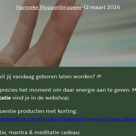
Hanneke Hoppenbrouwer
12 maart 2026
wil jij vandaag geboren laten worden? 🌱
t precies het moment om daar energie aan te geven. M
tatie
vind je in de webshop:
uentie producten met korting:
frequenties.com/product/geboorte-verjaardagscadeau
atie, mantra & meditatie cadeau: