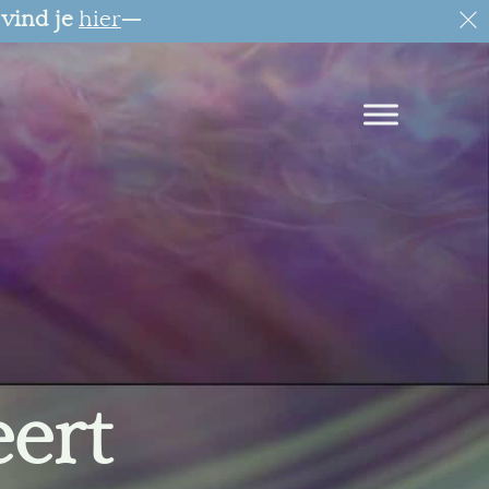
 vind je
hier
—
eert