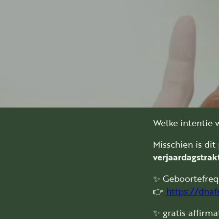
Welke intentie 
Misschien is di
verjaardagstrak
✨ Geboortefreq
👉
https://dna
✨ gratis affirm