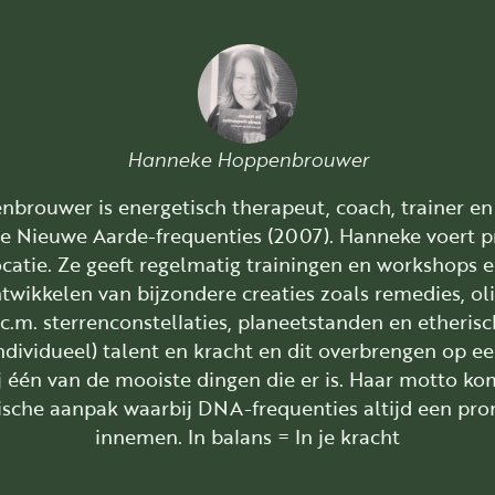
Hanneke Hoppenbrouwer
rouwer is energetisch therapeut, coach, trainer en 
e Nieuwe Aarde-frequenties (2007). Hanneke voert pr
catie. Ze geeft regelmatig trainingen en workshops en
twikkelen van bijzondere creaties zoals remedies, ol
.c.m. sterrenconstellaties, planeetstanden en etherisc
ndividueel) talent en kracht en dit overbrengen op ee
ij één van de mooiste dingen die er is. Haar motto ko
tische aanpak waarbij DNA-frequenties altijd een pro
innemen. In balans = In je kracht