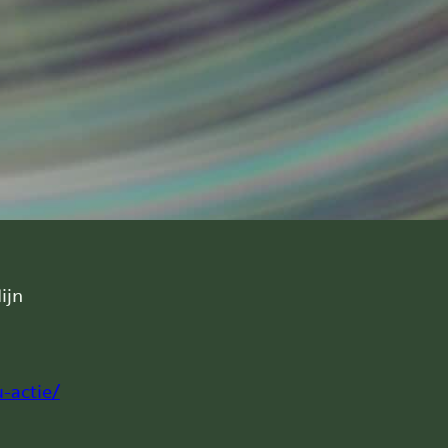
ijn
-actie/