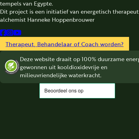
tempels van Egypte.
Dit project is een initiatief van energetisch therapeu
alchemist Hanneke Hoppenbrouwer
Follow us on Facebook
Follow us on Instagram
Follow us on YouTube
Therapeut, Behandelaar of Coach worden?
Deze website draait op 100% duurzame energ
gewonnen uit kooldioxidevrije en
milieuvriendelijke waterkracht.