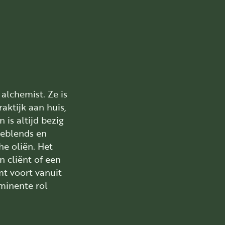
alchemist. Ze is
aktijk aan huis,
 is altijd bezig
ieblends en
he oliën. Het
n cliënt of een
mt voort vanuit
minente rol