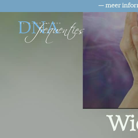
— meer infor
Wie