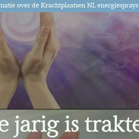
matie over de Krachtplaatsen NL energiesprays
 jarig is trakt