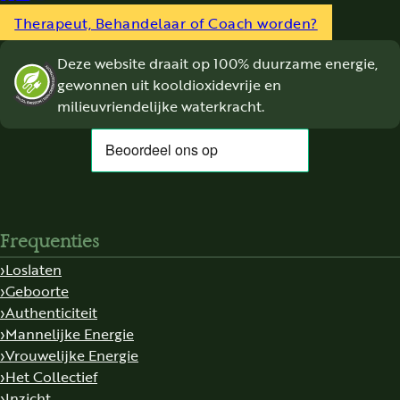
Follow us on Facebook
Follow us on Instagram
Follow us on YouTube
Therapeut, Behandelaar of Coach worden?
Deze website draait op 100% duurzame energie,
gewonnen uit kooldioxidevrije en
milieuvriendelijke waterkracht.
Frequenties
Loslaten
Geboorte
Authenticiteit
Mannelijke Energie
Vrouwelijke Energie
Het Collectief
Inzicht