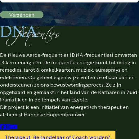
Verzenden
De Nieuwe Aarde-frequenties (DNA-frequenties) omvatten
13 kern-energieën. De frequentie energie komt tot uiting in
remedies, tarot & orakelkaarten, muziek, aurasprays en
edelstenen. Op geheel eigen wijze vullen ze elkaar aan en
ondersteunen ze ons bewustwordingsproces. Ze zijn
opgehaald en gemaakt in het land van de Katharen in Zuid
Frankrijk en in de tempels van Egypte.
Dit project is een initiatief van energetisch therapeut en
alchemist Hanneke Hoppenbrouwer
Follow us on Facebook
Follow us on Instagram
Follow us on YouTube
Therapeut, Behandelaar of Coach worden?