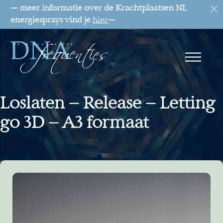
— meer informatie over de Krachtplaatsen NL
energiesprays vind je
hier
—
Loslaten – Release – Letting
go 3D – A3 formaat