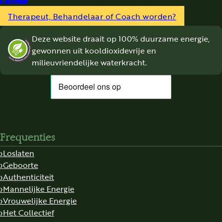
Follow us on Facebook
Follow us on Instagram
Follow us on YouTube
Therapeut, Behandelaar of Coach worden?
Deze website draait op 100% duurzame energie,
gewonnen uit kooldioxidevrije en
milieuvriendelijke waterkracht.
Frequenties
Loslaten
Geboorte
Authenticiteit
Mannelijke Energie
Vrouwelijke Energie
Het Collectief