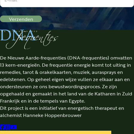
Verzenden
De Nieuwe Aarde-frequenties (DNA-frequenties) omvatten
13 kern-energieën. De frequentie energie komt tot uiting in
remedies, tarot & orakelkaarten, muziek, aurasprays en
edelstenen. Op geheel eigen wijze vullen ze elkaar aan en
ondersteunen ze ons bewustwordingsproces. Ze zijn
opgehaald en gemaakt in het land van de Katharen in Zuid
Frankrijk en in de tempels van Egypte.
Dit project is een initiatief van energetisch therapeut en
alchemist Hanneke Hoppenbrouwer
Follow us on Facebook
Follow us on Instagram
Follow us on YouTube