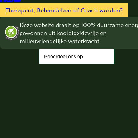
Follow us on Facebook
Follow us on Instagram
Follow us on YouTube
Therapeut, Behandelaar of Coach worden?
Deze website draait op 100% duurzame energ
gewonnen uit kooldioxidevrije en
milieuvriendelijke waterkracht.