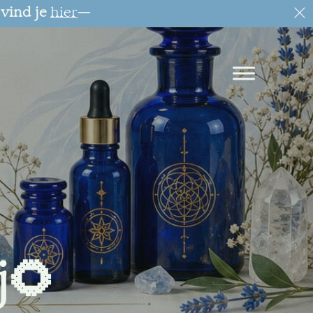
 vind je
hier
—
j🌻