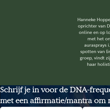
Hanneke Hoppenb
oprichter van D
online en op lo
met het on
aurasprays i
spotten van (i
groep, vindt z
haar holis
Schrijf je in voor de DNA-freq
met een affirmatie/mantra om m
Sectie