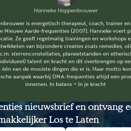
Hanneke Hoppenbrouwer
rouwer is energetisch therapeut, coach, trainer en 
e Nieuwe Aarde-frequenties (2007). Hanneke voert pr
catie. Ze geeft regelmatig trainingen en workshops en
twikkelen van bijzondere creaties zoals remedies, ol
.c.m. sterrenconstellaties, planeetstanden en etherisc
ndividueel) talent en kracht en dit overbrengen op ee
ij één van de mooiste dingen die er is. Haar motto ko
tische aanpak waarbij DNA-frequenties altijd een pro
innemen. In balans = In je kracht
uenties nieuwsbrief en ontvang 
akkelijker Los te Laten