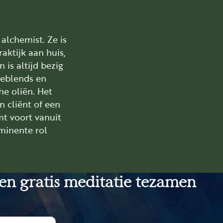
alchemist. Ze is
aktijk aan huis,
 is altijd bezig
ieblends en
he oliën. Het
n cliënt of een
mt voort vanuit
minente rol
een gratis meditatie tezamen