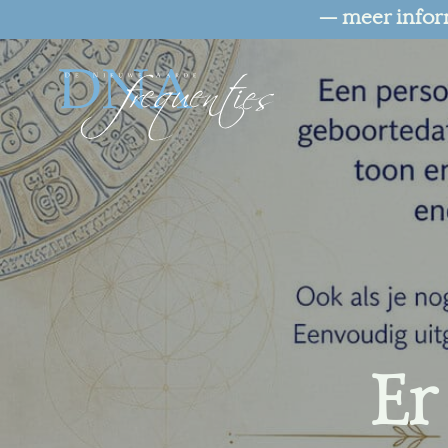
— meer infor
Er