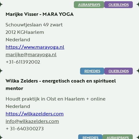
AURASPRAYS
OLIEBLENDS
Marijke Visser - MARA YOGA
Schouwtjeslaan 49 zwart
2012 KG
Haarlem
Nederland
https://www.marayoga.nl
marijke@marayoga.nl
+31-611392002
REMEDIES
OLIEBLENDS
Wilka Zelders - energetisch coach en spiritueel
mentor
Houdt praktijk in Olst en Haarlem + online
Nederland
https://wilkazelders.com
info@wilkazelders.com
+ 31-640300273
REMEDIES
AURASPRAYS