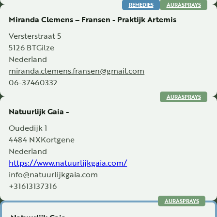
REMEDIES
AURASPRAYS
Miranda Clemens – Fransen - Praktijk Artemis
Versterstraat 5
5126 BT
Gilze
Nederland
miranda.clemens.fransen@gmail.com
06-37460332
AURASPRAYS
Natuurlijk Gaia -
Oudedijk 1
4484 NX
Kortgene
Nederland
https://www.natuurlijkgaia.com/
info@natuurlijkgaia.com
+31613137316
AURASPRAYS
Natuurlijk Gaia