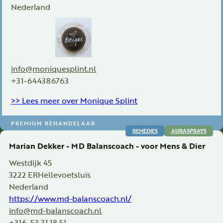
Nederland
info@moniquesplint.nl
+31-644386763
>> Lees meer over Monique Splint
PREMIUM BEHANDELAAR
REMEDIES
AURASPRAYS
Marian Dekker - MD Balanscoach - voor Mens & Dier
Westdijk 45
3222 ER
Hellevoetsluis
Nederland
https://www.md-balanscoach.nl/
info@md-balanscoach.nl
+316-53 31 18 51