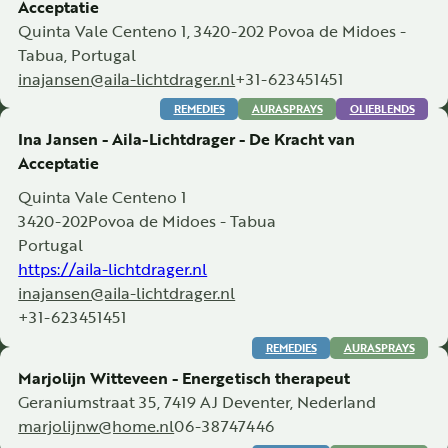
Acceptatie
Quinta Vale Centeno 1, 3420-202 Povoa de Midoes -
Tabua, Portugal
inajansen@aila-lichtdrager.nl
+31-623451451
REMEDIES
AURASPRAYS
OLIEBLENDS
Ina Jansen - Aila-Lichtdrager - De Kracht van
Acceptatie
Quinta Vale Centeno 1
3420-202
Povoa de Midoes - Tabua
Portugal
https://aila-lichtdrager.nl
inajansen@aila-lichtdrager.nl
+31-623451451
REMEDIES
AURASPRAYS
Marjolijn Witteveen - Energetisch therapeut
Geraniumstraat 35, 7419 AJ Deventer, Nederland
marjolijnw@home.nl
06-38747446