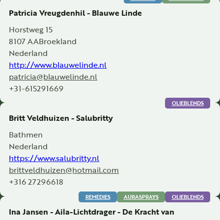
Patricia Vreugdenhil - Blauwe Linde
Horstweg 15
8107 AA
Broekland
Nederland
http://www.blauwelinde.nl
patricia@blauwelinde.nl
+31-615291669
OLIEBLENDS
Britt Veldhuizen - Salubritty
Bathmen
Nederland
https://www.salubritty.nl
brittveldhuizen@hotmail.com
+316 27296618
REMEDIES
AURASPRAYS
OLIEBLENDS
Ina Jansen - Aila-Lichtdrager - De Kracht van