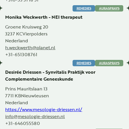
REMEDIES
AURASPRAYS
Monika Weckwerth - NEI therapeut
Groene Kruisweg 20
3237 KC
Vierpolders
Nederland
h.weckwerth@planet.nl
+31-651308761
REMEDIES
AURASPRAYS
Desirée Driessen - Synvitalis Praktijk voor
Complementaire Geneeskunde
Prins Mauritslaan 13
7711 KB
Nieuwleusen
Nederland
https://www.mesologie-driessen.nl/
info@mesologie-driessen.nl
+31-646055580