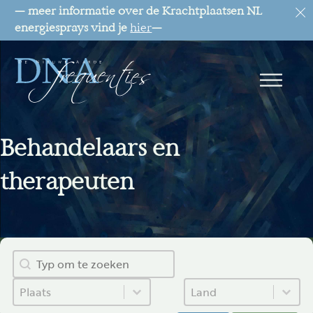
— meer informatie over de Krachtplaatsen NL
energiesprays vind je
hier
—
Behandelaars en
therapeuten
Zoek
Search content
Plaats
Land
Select content
Select content