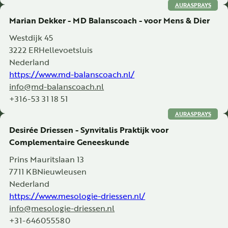
AURASPRAYS
Marian Dekker - MD Balanscoach - voor Mens & Dier
Westdijk 45
3222 ER
Hellevoetsluis
Nederland
https://www.md-balanscoach.nl/
info@md-balanscoach.nl
+316-53 31 18 51
AURASPRAYS
Desirée Driessen - Synvitalis Praktijk voor
Complementaire Geneeskunde
Prins Mauritslaan 13
7711 KB
Nieuwleusen
Nederland
https://www.mesologie-driessen.nl/
info@mesologie-driessen.nl
+31-646055580