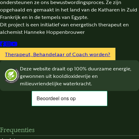
ondersteunen ze ons bewustwordingsproces. Ze zijn
opgehaald en gemaakt in het land van de Katharen in Zuid
Frankrijk en in de tempels van Egypte.
Dit project is een initiatief van energetisch therapeut en
alchemist Hanneke Hoppenbrouwer
Follow us on Facebook
Follow us on Instagram
Follow us on YouTube
Therapeut, Behandelaar of Coach worden?
Deze website draait op 100% duurzame energie,
gewonnen uit kooldioxidevrije en
milieuvriendelijke waterkracht.
Frequenties