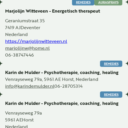
REMEDIES
AURASPRAYS
Marjolijn Witteveen - Energetisch therapeut
Geraniumstraat 35
7419 AJ
Deventer
Nederland
https://marjolijnwitteveen.nl
marjolijnw@home.nl
06-38747446
REMEDIES
Karin de Mulder - Psychotherapie, coaching, healing
Venrayseweg 79a, 5961 AE Horst, Nederland
info@karindemulder.nl
06-28705314
REMEDIES
Karin de Mulder - Psychotherapie, coaching, healing
Venrayseweg 79a
5961 AE
Horst
Nederland