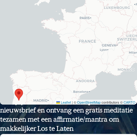
Schrijf je in voor de DNA-frequenties
Leaflet
|
©
OpenStreetMap
contributors ©
CARTO
nieuwsbrief en ontvang een gratis meditatie
tezamen met een affirmatie/mantra om
makkelijker Los te Laten
Sectie