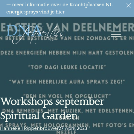
— meer informatie over de Krachtplaatsen NL
energiesprays vind je
hier
—
Workshops september
Spiritual Garden
Hanneke Hoppenbrouwer
27 April 2023