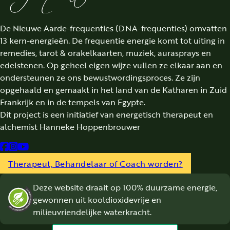
De Nieuwe Aarde-frequenties (DNA-frequenties) omvatten
13 kern-energieën. De frequentie energie komt tot uiting in
remedies, tarot & orakelkaarten, muziek, aurasprays en
edelstenen. Op geheel eigen wijze vullen ze elkaar aan en
ondersteunen ze ons bewustwordingsproces. Ze zijn
opgehaald en gemaakt in het land van de Katharen in Zuid
Frankrijk en in de tempels van Egypte.
Dit project is een initiatief van energetisch therapeut en
alchemist Hanneke Hoppenbrouwer
Follow us on Facebook
Follow us on Instagram
Follow us on YouTube
Therapeut, Behandelaar of Coach worden?
Deze website draait op 100% duurzame energie,
gewonnen uit kooldioxidevrije en
milieuvriendelijke waterkracht.