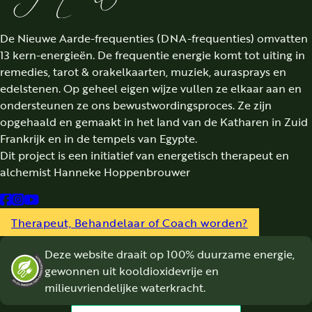
De Nieuwe Aarde-frequenties (DNA-frequenties) omvatten
13 kern-energieën. De frequentie energie komt tot uiting in
remedies, tarot & orakelkaarten, muziek, aurasprays en
edelstenen. Op geheel eigen wijze vullen ze elkaar aan en
ondersteunen ze ons bewustwordingsproces. Ze zijn
opgehaald en gemaakt in het land van de Katharen in Zuid
Frankrijk en in de tempels van Egypte.
Dit project is een initiatief van energetisch therapeut en
alchemist Hanneke Hoppenbrouwer
Follow us on Facebook
Follow us on Instagram
Follow us on YouTube
Therapeut, Behandelaar of Coach worden?
Deze website draait op 100% duurzame energie,
gewonnen uit kooldioxidevrije en
milieuvriendelijke waterkracht.