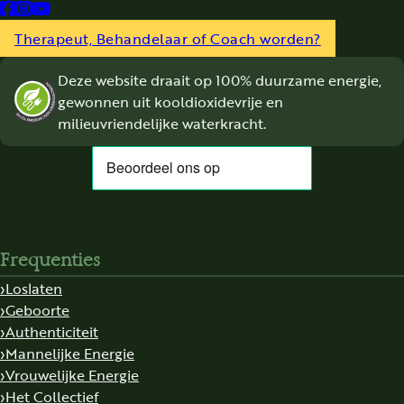
Follow us on Facebook
Follow us on Instagram
Follow us on YouTube
Therapeut, Behandelaar of Coach worden?
Deze website draait op 100% duurzame energie,
gewonnen uit kooldioxidevrije en
milieuvriendelijke waterkracht.
Frequenties
Loslaten
Geboorte
Authenticiteit
Mannelijke Energie
Vrouwelijke Energie
Het Collectief