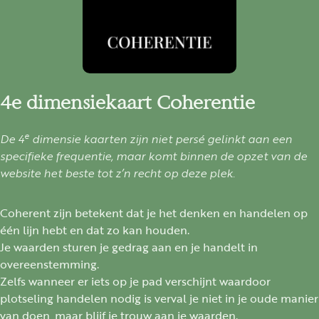
4e dimensiekaart Coherentie
e
De 4
dimensie kaarten zijn niet persé gelinkt aan een
specifieke frequentie, maar komt binnen de opzet van de
website het beste tot z’n recht op deze plek.
Coherent zijn betekent dat je het denken en handelen op
één lijn hebt en dat zo kan houden.
Je waarden sturen je gedrag aan en je handelt in
overeenstemming.
Zelfs wanneer er iets op je pad verschijnt waardoor
plotseling handelen nodig is verval je niet in je oude manier
van doen, maar blijf je trouw aan je waarden.