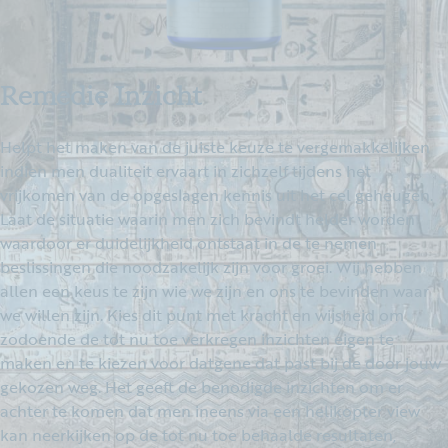
Remedie Inzicht
Helpt het maken van de juiste keuze te vergemakkelijken
indien men dualiteit ervaart in zichzelf tijdens het
vrijkomen van de opgeslagen kennis uit het cel geheugen.
Laat de situatie waarin men zich bevindt helder worden
waardoor er duidelijkheid ontstaat in de te nemen
beslissingen die noodzakelijk zijn voor groei. Wij hebben
allen een keus te zijn wie we zijn en ons te bevinden waar
we willen zijn. Kies dit punt met kracht en wijsheid om
zodoende de tot nu toe verkregen inzichten eigen te
maken en te kiezen voor datgene dat past bij de door jouw
gekozen weg. Het geeft de benodigde inzichten om er
achter te komen dat men ineens via een helikopter view
kan neerkijken op de tot nu toe behaalde resultaten,