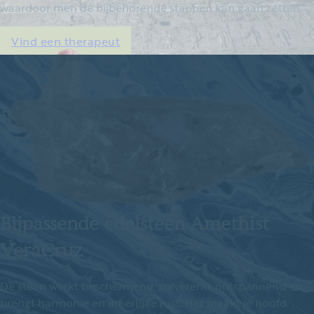
waardoor men de bijbehorende stappen kan gaan zetten.
Vind een therapeut
Bijpassende edelsteen Amethist
VeraCruz
De steen werkt beschermend, zuiverend, ontspannend en
brengt harmonie en innerlijke rust. Het maakt je hoofd