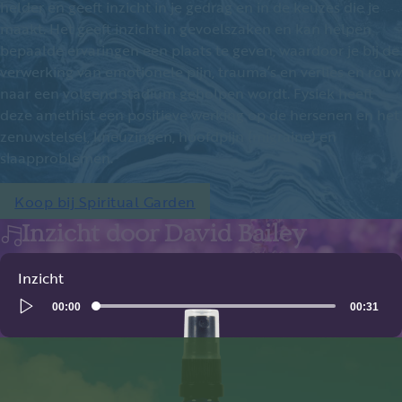
helder en geeft inzicht in je gedrag en in de keuzes die je
maakt. Het geeft inzicht in gevoelszaken en kan helpen
bepaalde ervaringen een plaats te geven, waardoor je bij de
verwerking van emotionele pijn, trauma’s en verlies en rouw
naar een volgend stadium geholpen wordt. Fysiek heeft
deze amethist een positieve werking op de hersenen en het
zenuwstelsel, kneuzingen, hoofdpijn (migraine) en
slaapproblemen.
Koop bij Spiritual Garden
Inzicht door David Bailey
Inzicht
Audio
00:00
00:31
Player