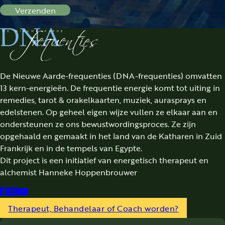
Verzenden
De Nieuwe Aarde-frequenties (DNA-frequenties) omvatten
13 kern-energieën. De frequentie energie komt tot uiting in
remedies, tarot & orakelkaarten, muziek, aurasprays en
edelstenen. Op geheel eigen wijze vullen ze elkaar aan en
ondersteunen ze ons bewustwordingsproces. Ze zijn
opgehaald en gemaakt in het land van de Katharen in Zuid
Frankrijk en in de tempels van Egypte.
Dit project is een initiatief van energetisch therapeut en
alchemist Hanneke Hoppenbrouwer
Follow us on Facebook
Follow us on Instagram
Follow us on YouTube
Therapeut, Behandelaar of Coach worden?