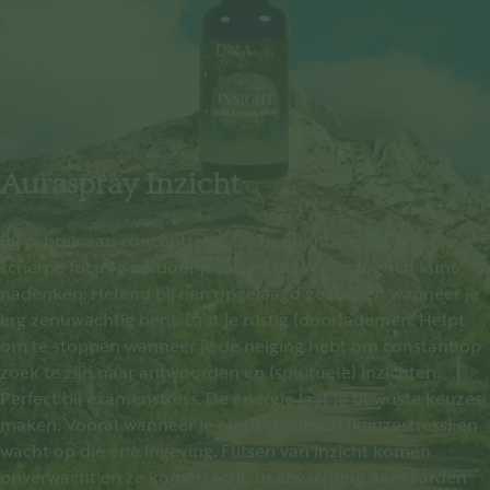
Auraspray Inzicht
Bij gebrek aan concentratie. De frequentie geeft een
scherpe focus waardoor je (weer) helder en logisch kunt
nadenken. Helend bij een opgejaagd gevoel en wanneer je
erg zenuwachtig bent. Laat je rustig (door)ademen. Helpt
om te stoppen wanneer je de neiging hebt om constant op
zoek te zijn naar antwoorden en (spirituele) inzichten.
Perfect bij examenstress. De energie laat je bewuste keuzes
maken. Vooral wanneer je niet kan kiezen (keuzestress) en
wacht op die ene ingeving. Flitsen van inzicht komen
onverwacht en ze komen echt. In afwachting aanvaarden