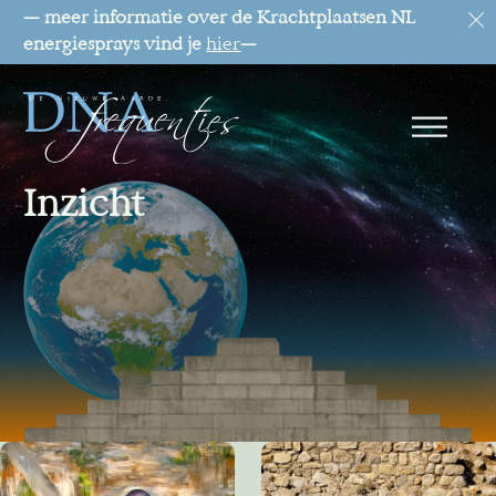
— meer informatie over de Krachtplaatsen NL
energiesprays vind je
hier
—
Inzicht