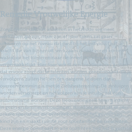
Remedie Vrouwelijke Energie
Zorgt ervoor dat niet iedereen in hetzelfde segment
werkzaam zal zijn, maar zijn of haar taken zal gaan
uitvoeren op het niveau dat past bij het individu. Laat de
kracht die van binnenuit werkzaam is naar voren komen
waardoor het luisteren naar de innerlijke stem wordt
vergemakkelijkt. Hierdoor wordt een creatieproces gestart
dat ervoor zorgt dat je talenten worden geopenbaard die je
vervolgens zullen helpen om datgene te doen dat in
overeenstemming is met je Zielsbestemming. De zintuigen
worden verscherpt en het volgen van je intuïtie zal een
automatisme worden. Deze frequentie geeft tevens inzicht
in gezin en familieverhoudingen. Hierdoor ontstaat er een
zekere speelsheid die overeenkomt met het gevoel van
kind zijn en maakt ruimte voor spontaniteit en creativiteit.
Deze energie openbaart in alle opzichten hoe het is gesteld