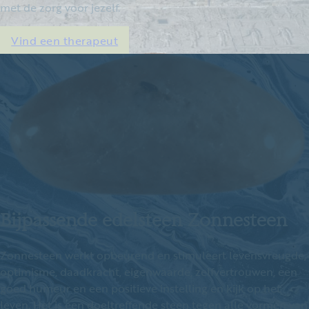
met de zorg voor jezelf.
Vind een therapeut
Bijpassende edelsteen Zonnesteen
Zonnesteen werkt opbeurend en stimuleert levensvreugde,
optimisme, daadkracht, eigenwaarde, zelfvertrouwen, een
goed humeur en een positieve instelling en kijk op het
leven. Het is een doeltreffende steen tegen alle vormen van