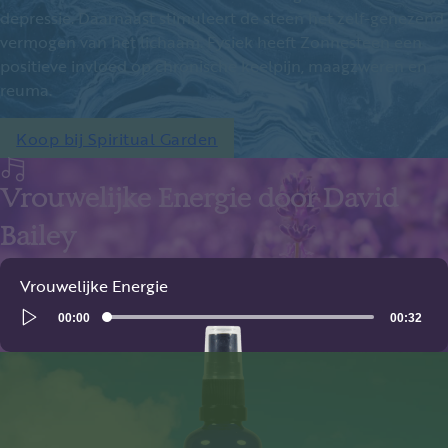
depressie. Daarnaast stimuleert de steen het zelf-genezend
vermogen van het lichaam. Fysiek heeft Zonnesteen een
positieve invloed op chronische keelpijn, maagzweren en
reuma.
Koop bij Spiritual Garden
Vrouwelijke Energie door David
Bailey
Vrouwelijke Energie
Audio
00:00
00:32
Player