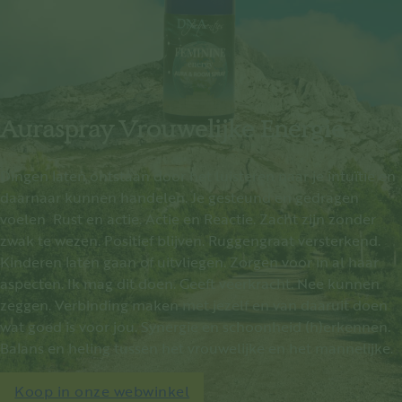
Auraspray Vrouwelijke Energie
Dingen laten ontstaan door het luisteren naar je intuïtie en
daarnaar kunnen handelen. Je gesteund en gedragen
voelen Rust en actie. Actie en Reactie. Zacht zijn zonder
zwak te wezen. Positief blijven. Ruggengraat versterkend.
Kinderen laten gaan of uitvliegen. Zorgen voor in al haar
aspecten. Ik mag dit doen. Geeft veerkracht. Nee kunnen
zeggen. Verbinding maken met jezelf en van daaruit doen
wat goed is voor jou. Synergie en schoonheid (h)erkennen.
Balans en heling tussen het vrouwelijke en het mannelijke.
Koop in onze webwinkel