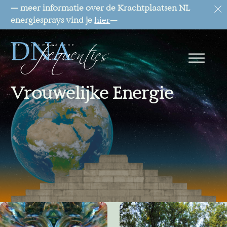
— meer informatie over de Krachtplaatsen NL
energiesprays vind je
hier
—
Vrouwelijke Energie