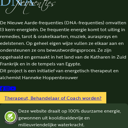
De Nieuwe Aarde-frequenties (DNA-frequenties) omvatten
13 kern-energieën. De frequentie energie komt tot uiting in
remedies, tarot & orakelkaarten, muziek, aurasprays en
edelstenen. Op geheel eigen wijze vullen ze elkaar aan en
ondersteunen ze ons bewustwordingsproces. Ze zijn
opgehaald en gemaakt in het land van de Katharen in Zuid
Frankrijk en in de tempels van Egypte.
Dit project is een initiatief van energetisch therapeut en
alchemist Hanneke Hoppenbrouwer
Follow us on Facebook
Follow us on Instagram
Follow us on YouTube
Therapeut, Behandelaar of Coach worden?
Deze website draait op 100% duurzame energie,
gewonnen uit kooldioxidevrije en
milieuvriendelijke waterkracht.