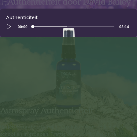
Authenticiteit door David Bailey
Authenticiteit
Audio
00:00
03:14
Player
Auraspray Authenticiteit
Perfecte aurabeschermer
en
reiniger voor op je werk of
school en in groepen. Prettig om voor, tijdens of na