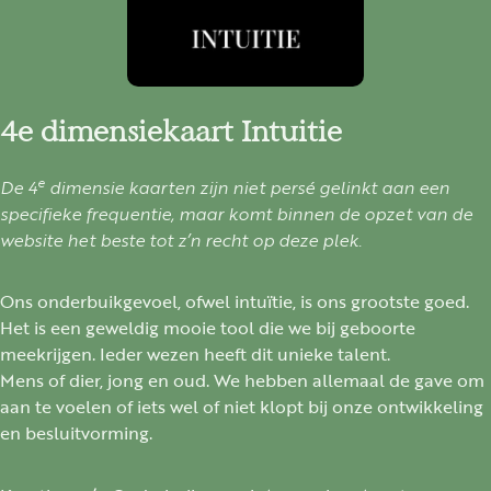
4e dimensiekaart Intuitie
e
De 4
dimensie kaarten zijn niet persé gelinkt aan een
specifieke frequentie, maar komt binnen de opzet van de
website het beste tot z’n recht op deze plek.
Ons onderbuikgevoel, ofwel intuïtie, is ons grootste goed.
Het is een geweldig mooie tool die we bij geboorte
meekrijgen. Ieder wezen heeft dit unieke talent.
Mens of dier, jong en oud. We hebben allemaal de gave om
aan te voelen of iets wel of niet klopt bij onze ontwikkeling
en besluitvorming.