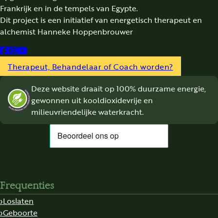
Frankrijk en in de tempels van Egypte.
Dit project is een initiatief van energetisch therapeut en
alchemist Hanneke Hoppenbrouwer
Follow us on Facebook
Follow us on Instagram
Follow us on YouTube
Therapeut, Behandelaar of Coach worden?
Deze website draait op 100% duurzame energie,
gewonnen uit kooldioxidevrije en
milieuvriendelijke waterkracht.
Frequenties
Loslaten
Geboorte