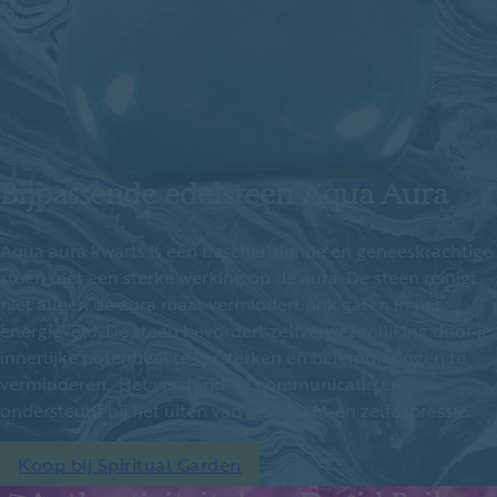
Bijpassende edelsteen Aqua Aura
Aqua aura kwarts is een beschermende en geneeskrachtige
steen met een sterke werking op de aura. De steen reinigt
niet alleen de aura maar vermindert ook gaten in het
energieveld. De steen bevordert zelfverwezenlijking door je
innerlijke potentieel te versterken en belemmeringen te
verminderen. Het versterkt de communicatie en
ondersteunt bij het uiten van gevoelens en zelfexpressie.
Koop bij Spiritual Garden