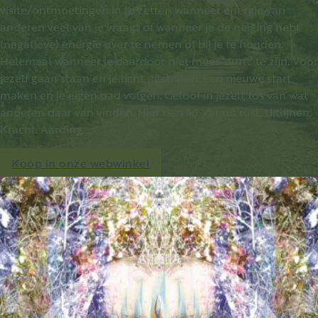
visite/ontmoetingen in te zetten wanneer energie van
anderen veel van je vraagt of wanneer je de neiging hebt
(negatieve) energie over te nemen of bij je te houden.
Helemaal wanneer je daardoor niet meer ‘durft’ te zijn. Voor
jezelf gaan staan en je licht uitstralen. Een nieuwe start
maken en je eigen pad volgen. Geloof in jezelf, los van wat
anderen daar van vinden. Hier ben ik! Vanuit rust. Uitlijnen.
Kracht. Aarding.
Koop in onze webwinkel