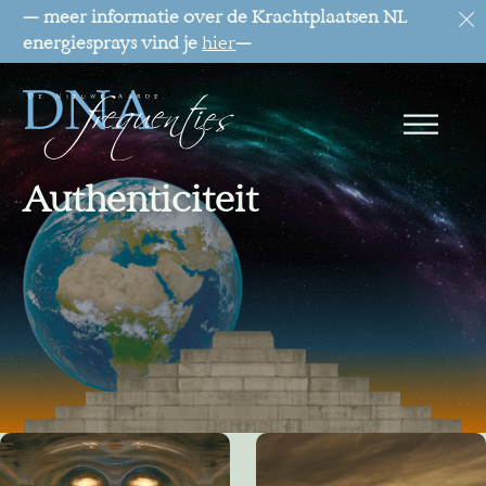
— meer informatie over de Krachtplaatsen NL
energiesprays vind je
hier
—
Authenticiteit