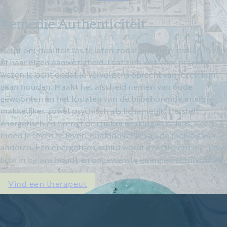
Remedie Authenticiteit
Helpt om dualiteit los te laten zodat men kan stralen in zijn
of haar eigen aanwezigheid. Laat zien wat voor prachtig
wezen je bent opdat je vervolgens oprecht van jezelf kunt
gaan houden. Maakt het afscheid nemen van oude
gewoonten en het loslaten van de bijbehorende energie
makkelijker, zowel psychisch als lichamelijk. Herstelt
energetisch en brengt de chakra werking in balans. Geeft
moed je leven te leven, onafhankelijk van de mening van
anderen. Een energetisch schild wordt geactiveerd die jouw
licht in balans houdt en ongewenste energieën buitensluit
Vind een therapeut