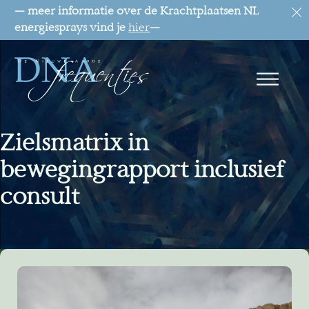
— meer informatie over de Krachtplaatsen NL
energiesprays vind je
hier
—
Zielsmatrix in
bewegingrapport inclusief
consult