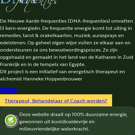
De Nieuwe Aarde-frequenties (DNA-frequenties) omvatten
13 kern-energieën. De frequentie energie komt tot uiting in
remedies, tarot & orakelkaarten, muziek, aurasprays en
edelstenen. Op geheel eigen wijze vullen ze elkaar aan en
ondersteunen ze ons bewustwordingsproces. Ze zijn
opgehaald en gemaakt in het land van de Katharen in Zuid
Frankrijk en in de tempels van Egypte.
Dit project is een initiatief van energetisch therapeut en
alchemist Hanneke Hoppenbrouwer
Follow us on Facebook
Follow us on Instagram
Follow us on YouTube
Therapeut, Behandelaar of Coach worden?
Deze website draait op 100% duurzame energie,
gewonnen uit kooldioxidevrije en
milieuvriendelijke waterkracht.