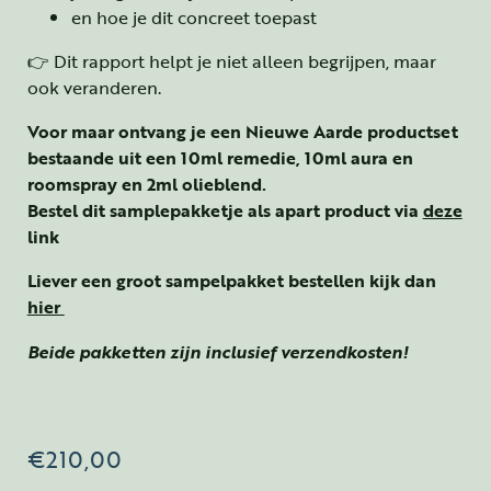
en hoe je dit concreet toepast
👉 Dit rapport helpt je niet alleen begrijpen, maar
ook veranderen.
Voor maar ontvang je een Nieuwe Aarde productset
bestaande uit een 10ml remedie, 10ml aura en
roomspray en 2ml olieblend.
Bestel dit samplepakketje als apart product via
deze
link
Liever een groot sampelpakket bestellen kijk dan
hier
Beide pakketten zijn inclusief verzendkosten!
Original price was: €219,00.
Current price is: €210,00.
€
210,00