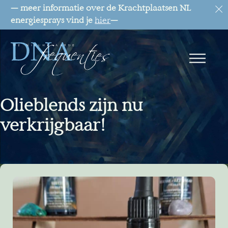
— meer informatie over de Krachtplaatsen NL
energiesprays vind je
hier
—
Olieblends zijn nu
verkrijgbaar!