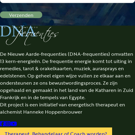
Verzenden
De Nieuwe Aarde-frequenties (DNA-frequenties) omvatten
13 kern-energieën. De frequentie energie komt tot uiting in
remedies, tarot & orakelkaarten, muziek, aurasprays en
edelstenen. Op geheel eigen wijze vullen ze elkaar aan en
ondersteunen ze ons bewustwordingsproces. Ze zijn
opgehaald en gemaakt in het land van de Katharen in Zuid
Frankrijk en in de tempels van Egypte.
Dit project is een initiatief van energetisch therapeut en
alchemist Hanneke Hoppenbrouwer
Follow us on Facebook
Follow us on Instagram
Follow us on YouTube
Therapeut, Behandelaar of Coach worden?