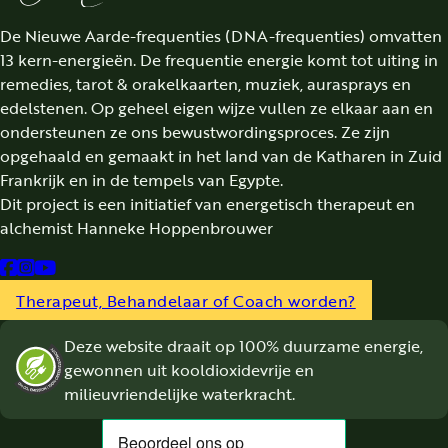
De Nieuwe Aarde-frequenties (DNA-frequenties) omvatten
13 kern-energieën. De frequentie energie komt tot uiting in
remedies, tarot & orakelkaarten, muziek, aurasprays en
edelstenen. Op geheel eigen wijze vullen ze elkaar aan en
ondersteunen ze ons bewustwordingsproces. Ze zijn
opgehaald en gemaakt in het land van de Katharen in Zuid
Frankrijk en in de tempels van Egypte.
Dit project is een initiatief van energetisch therapeut en
alchemist Hanneke Hoppenbrouwer
Follow us on Facebook
Follow us on Instagram
Follow us on YouTube
Therapeut, Behandelaar of Coach worden?
Deze website draait op 100% duurzame energie,
gewonnen uit kooldioxidevrije en
milieuvriendelijke waterkracht.