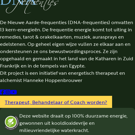
De Nieuwe Aarde-frequenties (DNA-frequenties) omvatten
13 kern-energieën. De frequentie energie komt tot uiting in
remedies, tarot & orakelkaarten, muziek, aurasprays en
edelstenen. Op geheel eigen wijze vullen ze elkaar aan en
ondersteunen ze ons bewustwordingsproces. Ze zijn
opgehaald en gemaakt in het land van de Katharen in Zuid
Frankrijk en in de tempels van Egypte.
Dit project is een initiatief van energetisch therapeut en
alchemist Hanneke Hoppenbrouwer
Follow us on Facebook
Follow us on Instagram
Follow us on YouTube
Therapeut, Behandelaar of Coach worden?
Deze website draait op 100% duurzame energie,
gewonnen uit kooldioxidevrije en
milieuvriendelijke waterkracht.