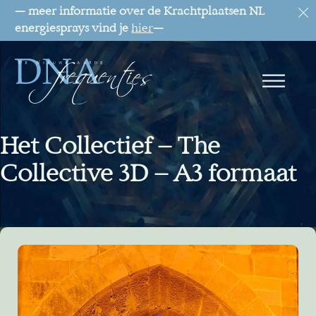
— meer informatie over de Krachtplaatsen NL
energiesprays vind je
hier
—
Het Collectief – The
Collective 3D – A3 formaat