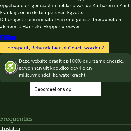
opgehaald en gemaakt in het land van de Katharen in Zuid
Frankrijk en in de tempels van Egypte.
Dit project is een initiatief van energetisch therapeut en
alchemist Hanneke Hoppenbrouwer
Follow us on Facebook
Follow us on Instagram
Follow us on YouTube
Therapeut, Behandelaar of Coach worden?
Deze website draait op 100% duurzame energie,
gewonnen uit kooldioxidevrije en
milieuvriendelijke waterkracht.
Frequenties
Loslaten