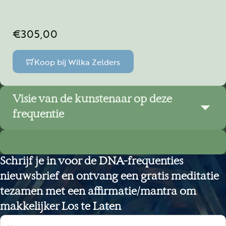
€
305,00
Koop bij Wilka Zelders
Visie van de kunstenaar op deze
frequentie
EENHEIDSBEWUSTZIJN, REGENERATIE, GROTER
Schrijf je in voor de DNA-frequenties
PERSPECTIEF, VERTROUWEN, ONDERDEEL VAN
HET GEHEEL VOELEN, REINIGING VAN
nieuwsbrief en ontvang een gratis meditatie
ENERGIEBANEN, OVERGAVE, TRANSFORMATIE,
tezamen met een affirmatie/mantra om
SCHOONHEID, BEVRIJDING
makkelijker Los te Laten
Sectie