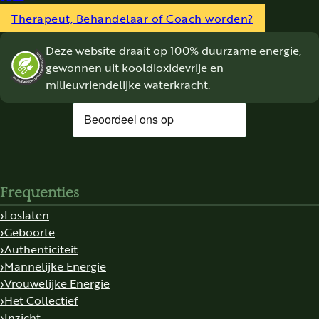
Follow us on Facebook
Follow us on Instagram
Follow us on YouTube
Therapeut, Behandelaar of Coach worden?
Deze website draait op 100% duurzame energie,
gewonnen uit kooldioxidevrije en
milieuvriendelijke waterkracht.
Frequenties
Loslaten
Geboorte
Authenticiteit
Mannelijke Energie
Vrouwelijke Energie
Het Collectief
Inzicht