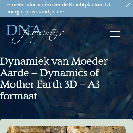
— meer informatie over de Krachtplaatsen NL
energiesprays vind je
hier
—
Dynamiek van Moeder
Aarde – Dynamics of
Mother Earth 3D – A3
formaat