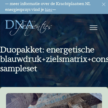
— meer informatie over de Krachtplaatsen NL
energiesprays vind je
hier
—
Duopakket: energetische
blauwdruk+zielsmatrix+con
sampleset