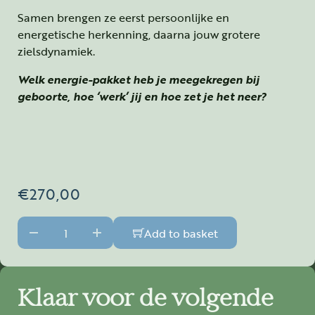
Samen brengen ze eerst persoonlijke en
energetische herkenning, daarna jouw grotere
zielsdynamiek.
Welk energie-pakket heb je meegekregen bij
geboorte, hoe ‘werk’ jij en hoe zet je het neer?
Original price was: €279,00.
Current price is: €270,00.
€
270,00
Duopakket: energetische blauwdruk+zielsmatrix+consu
Add to basket
Klaar voor de volgende