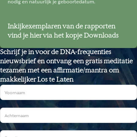
nodig en natuurlijk je geboortedatum.
Inkijkexemplaren van de rapporten
vind je hier via het kopje Downloads
Schrijf je in voor de DNA-frequenties
nieuwsbrief en ontvang een gratis meditatie
tezamen met een affirmatie/mantra om
makkelijker Los te Laten
Sectie