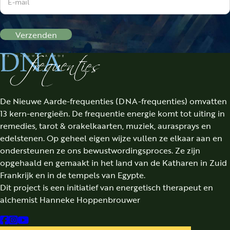
Verzenden
De Nieuwe Aarde-frequenties (DNA-frequenties) omvatten
13 kern-energieën. De frequentie energie komt tot uiting in
remedies, tarot & orakelkaarten, muziek, aurasprays en
edelstenen. Op geheel eigen wijze vullen ze elkaar aan en
ondersteunen ze ons bewustwordingsproces. Ze zijn
opgehaald en gemaakt in het land van de Katharen in Zuid
Frankrijk en in de tempels van Egypte.
Dit project is een initiatief van energetisch therapeut en
alchemist Hanneke Hoppenbrouwer
Follow us on Facebook
Follow us on Instagram
Follow us on YouTube