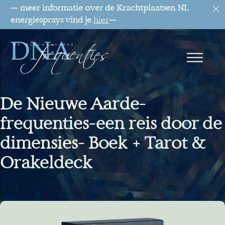
— meer informatie over de Krachtplaatsen NL
energiesprays vind je
hier
—
De Nieuwe Aarde-
frequenties-een reis door de
dimensies- Boek + Tarot &
Orakeldeck