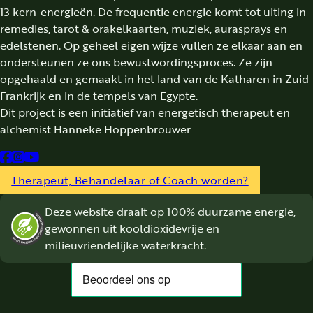
13 kern-energieën. De frequentie energie komt tot uiting in
Aarde .
remedies, tarot & orakelkaarten, muziek, aurasprays en
Boek 229 pagina’s
edelstenen. Op geheel eigen wijze vullen ze elkaar aan en
39 tarot & orakelkaarten
ondersteunen ze ons bewustwordingsproces. Ze zijn
ISBN 9789090372242
opgehaald en gemaakt in het land van de Katharen in Zuid
Frankrijk en in de tempels van Egypte.
Dit project is een initiatief van energetisch therapeut en
alchemist Hanneke Hoppenbrouwer
Follow us on Facebook
Follow us on Instagram
Follow us on YouTube
Therapeut, Behandelaar of Coach worden?
Deze website draait op 100% duurzame energie,
gewonnen uit kooldioxidevrije en
milieuvriendelijke waterkracht.