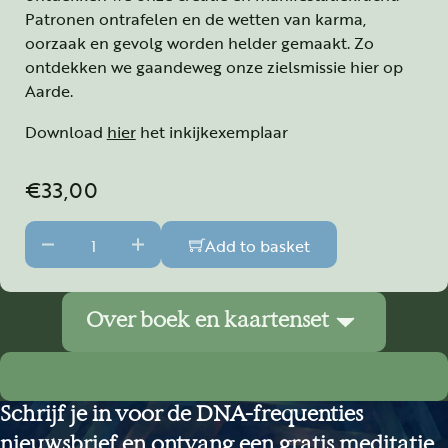
Patronen ontrafelen en de wetten van karma,
oorzaak en gevolg worden helder gemaakt. Zo
ontdekken we gaandeweg onze zielsmissie hier op
Aarde.
Download
hier
het inkijkexemplaar
€
33,00
De Nieuwe Aarde-frequenties-een reis door de dimensie
Add to basket
Over boek en kaartenset
De Nieuwe Aarde-frequenties (DNA frequenties)
Schrijf je in voor de DNA-frequenties
bestaan uit 13 remedies, hologrammen, foto’s,
nieuwsbrief en ontvang een gratis meditatie
schilderijen, pianomuziek en edelstenen die elkaar