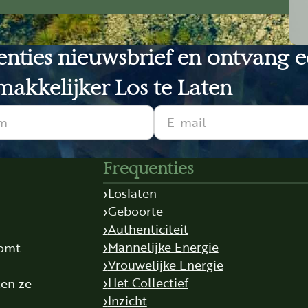
uenties nieuwsbrief en ontvang 
akkelijker Los te Laten
Frequenties
Loslaten
Geboorte
Authenticiteit
Mannelijke Energie
komt
Vrouwelijke Energie
,
Het Collectief
len ze
Inzicht