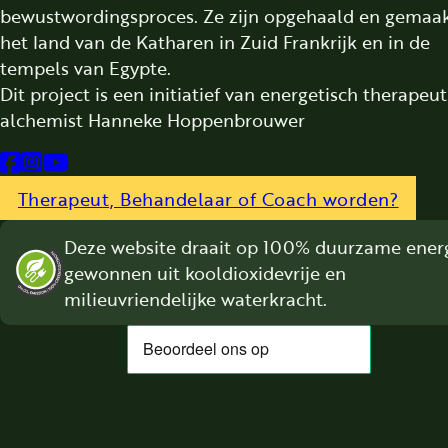
bewustwordingsproces. Ze zijn opgehaald en gemaak
het land van de Katharen in Zuid Frankrijk en in de
tempels van Egypte.
Dit project is een initiatief van energetisch therapeu
alchemist Hanneke Hoppenbrouwer
Follow us on Facebook
Follow us on Instagram
Follow us on YouTube
Therapeut, Behandelaar of Coach worden?
Deze website draait op 100% duurzame energ
gewonnen uit kooldioxidevrije en
milieuvriendelijke waterkracht.