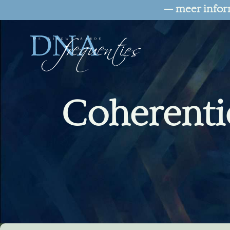
— meer infor
Coherenti