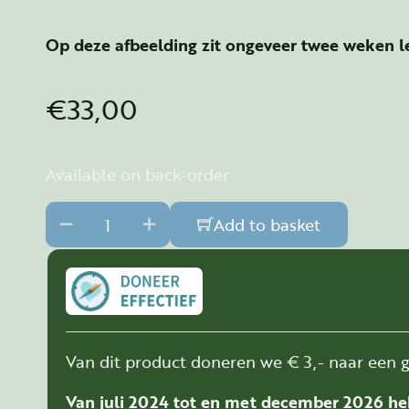
Op deze afbeelding zit ongeveer twee weken le
€
33,00
Available on back-order
Coherentie - Coherence - 4D - A3 formaat quan
Add to basket
Van dit product doneren we € 3,- naar een g
Van juli 2024 tot en met december 2026 he