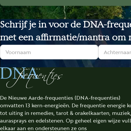
Schrijf je in voor de DNA-freq
met een affirmatie/mantra om m
Sectie
De Nieuwe Aarde-frequenties (DNA-frequenties)
omvatten 13 kern-energieën. De frequentie energie 
tot uiting in remedies, tarot & orakelkaarten, muziek
aurasprays en edelstenen. Op geheel eigen wijze vul
elkaar aan en ondersteunen ze ons