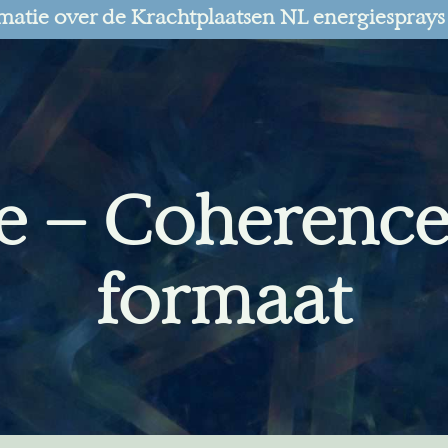
matie over de Krachtplaatsen NL energiesprays
e – Coherence
formaat