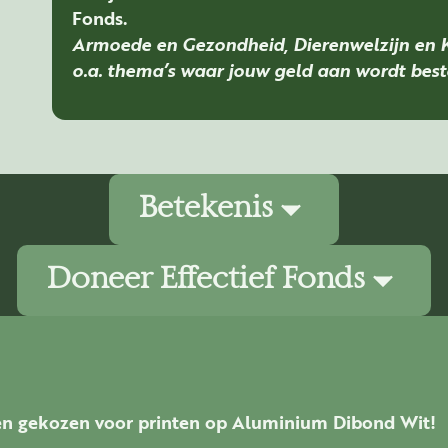
Fonds.
Armoede en Gezondheid, Dierenwelzijn en Kl
o.a. thema’s waar jouw geld aan wordt best
Betekenis
Doneer Effectief Fonds
n proces dat nooit klaar of af is.
n we, leren we. Worden we ouder en bewuster.
k evolueren we. Ieder moment van ons bestaan brengt 
experts van het
Climate Change Fund
en van de beoor
na. De aanbevelingen kunnen daarom afwijken van de t
geleerde doordat er levenslessen op ons pad verschijn
oede doelen via het fonds wordt gedoneerd. Zo krijgt 
en gekozen voor printen op Aluminium Dibond Wit!
is.