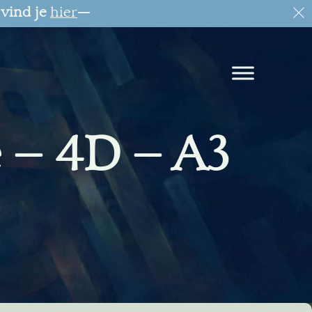
 vind je
hier
—
 – 4D – A3