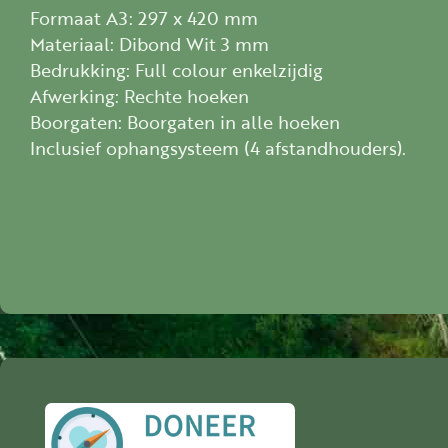
Formaat A3: 297 x 420 mm
Koop jij het boek met de kaartenset of een produ
Materiaal: Dibond Wit 3 mm
gedoneerd.
Bedrukking: Full colour enkelzijdig
Afwerking: Rechte hoeken
Boorgaten: Boorgaten in alle hoeken
Inclusief ophangsysteem (4 afstandhouders).