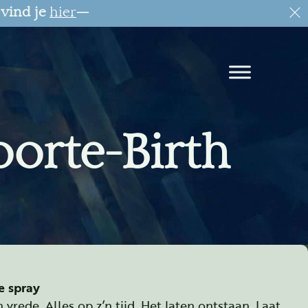
 vind je
hier
—
orte-Birth
e spray
vrede. Alles op z’n tijd. Het laten ontstaan. Laat