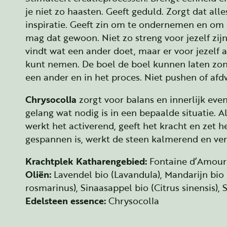
je niet zo haasten. Geeft geduld. Zorgt dat all
inspiratie. Geeft zin om te ondernemen en om d
mag dat gewoon. Niet zo streng voor jezelf zij
vindt wat een ander doet, maar er voor jezelf a
kunt nemen. De boel de boel kunnen laten zonde
een ander en in het proces. Niet pushen of afd
Chrysocolla
zorgt voor balans en innerlijk eve
gelang wat nodig is in een bepaalde situatie. A
werkt het activerend, geeft het kracht en zet 
gespannen is, werkt de steen kalmerend en verl
Krachtplek Katharengebied:
Fontaine d’Amours
Oliën:
Lavendel bio (Lavandula), Mandarijn bio (
rosmarinus), Sinaasappel bio (Citrus sinensis), Sa
Edelsteen essence:
Chrysocolla