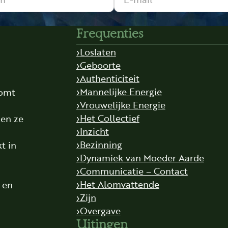
Frequenties
Loslaten
Geboorte
Authenticiteit
Mannelijke Energie
komt
Vrouwelijke Energie
,
Het Collectief
len ze
Inzicht
Bezinning
t in
Dynamiek van Moeder Aarde
Communicatie – Contact
Het Alomvattende
t en
Zijn
Overgave
Uitingen