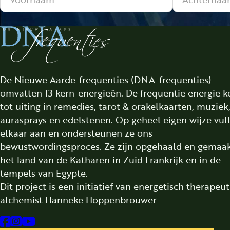
De Nieuwe Aarde-frequenties (DNA-frequenties)
omvatten 13 kern-energieën. De frequentie energie 
tot uiting in remedies, tarot & orakelkaarten, muziek
aurasprays en edelstenen. Op geheel eigen wijze vul
elkaar aan en ondersteunen ze ons
bewustwordingsproces. Ze zijn opgehaald en gemaak
het land van de Katharen in Zuid Frankrijk en in de
tempels van Egypte.
Dit project is een initiatief van energetisch therapeu
alchemist Hanneke Hoppenbrouwer
Follow us on Facebook
Follow us on Instagram
Follow us on YouTube