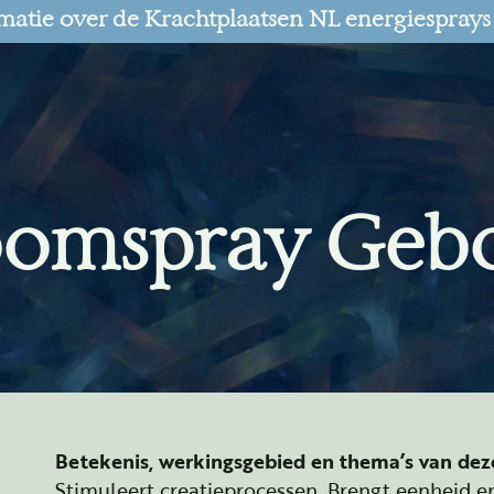
matie over de Krachtplaatsen NL energiesprays
omspray Gebo
Betekenis, werkingsgebied en thema’s van dez
Stimuleert creatieprocessen. Brengt eenheid en 