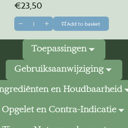
€
23,50
Aura & Roomspray Geboorte-Birth quantity
Add to basket
Toepassingen
Gebruiksaanwijziging
Ingrediënten en Houdbaarheid
 visite die je hebt gehad;
ou, los van zwaarte en negativiteit;
engte;
Opgelet en Contra-Indicatie
j hebt overgenomen te laten gaan.
ek die vast zit kan ook;
om de uitwerking te ervaren;
lie, natuurlijke emulgator (Polysorbaat 80 Tween), Le