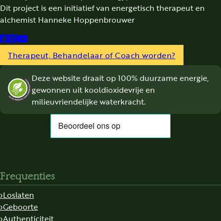
Dit project is een initiatief van energetisch therapeut en
alchemist Hanneke Hoppenbrouwer
Follow us on Facebook
Follow us on Instagram
Follow us on YouTube
Therapeut, Behandelaar of Coach worden?
Deze website draait op 100% duurzame energie,
gewonnen uit kooldioxidevrije en
milieuvriendelijke waterkracht.
Frequenties
Loslaten
Geboorte
Authenticiteit