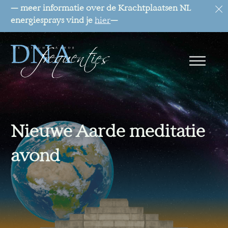
— meer informatie over de Krachtplaatsen NL
energiesprays vind je
hier
—
Nieuwe Aarde meditatie
avond