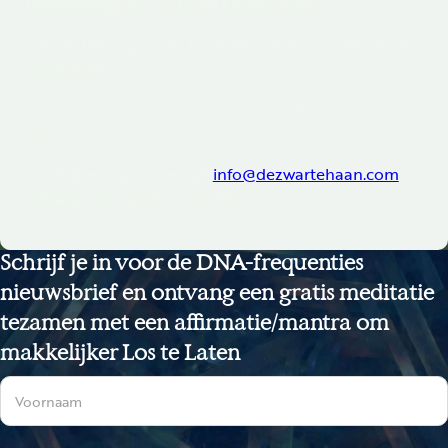
Uitwisseling
: €13 inclusief kruidenthee.
Van dit bedrag wordt €3 geschonken aan een goed
aarde doel.
Ruimte voor maximaal 6 personen dus geef je snel
op!
Inschrijven kan via email
info@dezwartehaan.com
of
bel/app ons op 06-16967580
Schrijf je in voor de DNA-frequenties
nieuwsbrief en ontvang een gratis meditatie
tezamen met een affirmatie/mantra om
makkelijker Los te Laten
Sectie