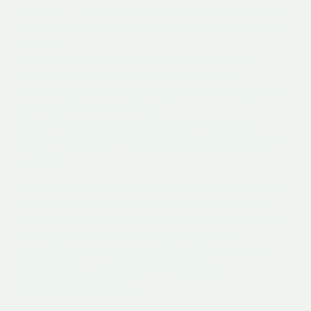
We laten ons meevoeren door de energie waardoor
er ruimte is om te expanderen en ons bewustzijn te
vergroten.
We maken gebruik van muziek, meditatie en
affirmatie en natuurlijk van de remedies en
aurasprays die voor iedere, afzonderlijke frequentie
zijn opgehaald en ontwikkelt.
Ervaar hoe je energie transformeert naar een
volgend niveau en wordt beloond met bijbehorende
inzichten.
Door aan deze avonden mee te doen geven we niet
alleen onszelf maar ook elkaar en de aarde een
welverdiende boost, door samen positieve energie
uit te zenden en onze trillingsfrequentie te
verhogen!
Van een 3-Dimensionaal naar een 5-
Dimensionaal bewustzijnsniveau, zonder
transformatieklachten.