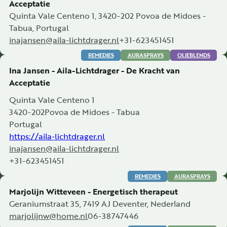
Acceptatie
Quinta Vale Centeno 1, 3420-202 Povoa de Midoes -
Tabua, Portugal
inajansen@aila-lichtdrager.nl
+31-623451451
REMEDIES
AURASPRAYS
OLIEBLENDS
Ina Jansen - Aila-Lichtdrager - De Kracht van
Acceptatie
Quinta Vale Centeno 1
3420-202
Povoa de Midoes - Tabua
Portugal
https://aila-lichtdrager.nl
inajansen@aila-lichtdrager.nl
+31-623451451
REMEDIES
AURASPRAYS
Marjolijn Witteveen - Energetisch therapeut
Geraniumstraat 35, 7419 AJ Deventer, Nederland
marjolijnw@home.nl
06-38747446