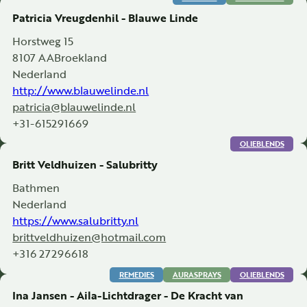
Patricia Vreugdenhil - Blauwe Linde
Horstweg 15
8107 AA
Broekland
Nederland
http://www.blauwelinde.nl
patricia@blauwelinde.nl
+31-615291669
OLIEBLENDS
Britt Veldhuizen - Salubritty
Bathmen
Nederland
https://www.salubritty.nl
brittveldhuizen@hotmail.com
+316 27296618
REMEDIES
AURASPRAYS
OLIEBLENDS
Ina Jansen - Aila-Lichtdrager - De Kracht van