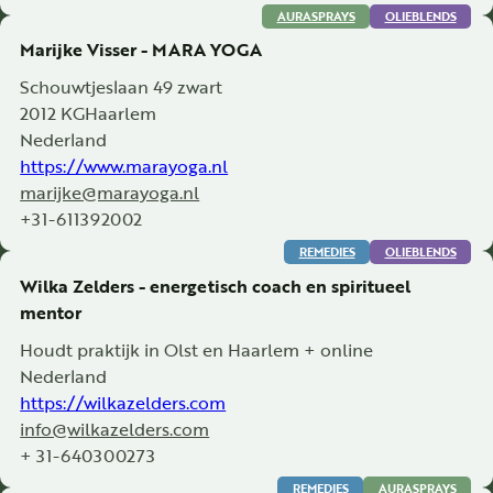
AURASPRAYS
OLIEBLENDS
Marijke Visser - MARA YOGA
Schouwtjeslaan 49 zwart
2012 KG
Haarlem
Nederland
https://www.marayoga.nl
marijke@marayoga.nl
+31-611392002
REMEDIES
OLIEBLENDS
Wilka Zelders - energetisch coach en spiritueel
mentor
Houdt praktijk in Olst en Haarlem + online
Nederland
https://wilkazelders.com
info@wilkazelders.com
+ 31-640300273
REMEDIES
AURASPRAYS