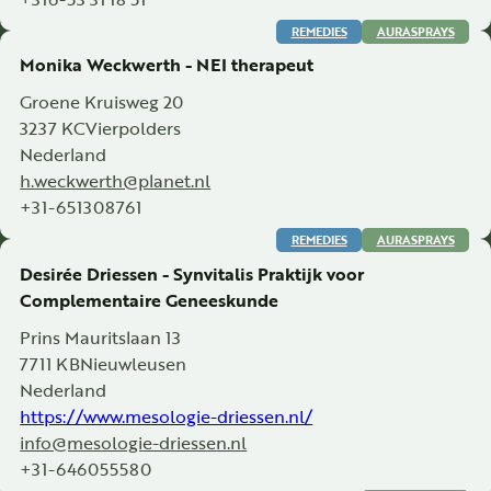
REMEDIES
AURASPRAYS
Monika Weckwerth - NEI therapeut
Groene Kruisweg 20
3237 KC
Vierpolders
Nederland
h.weckwerth@planet.nl
+31-651308761
REMEDIES
AURASPRAYS
Desirée Driessen - Synvitalis Praktijk voor
Complementaire Geneeskunde
Prins Mauritslaan 13
7711 KB
Nieuwleusen
Nederland
https://www.mesologie-driessen.nl/
info@mesologie-driessen.nl
+31-646055580