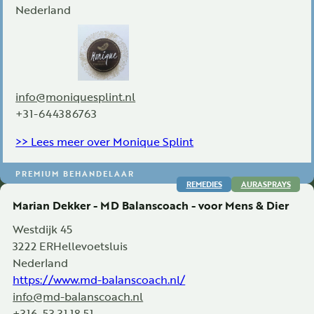
Nederland
info@moniquesplint.nl
+31-644386763
>> Lees meer over Monique Splint
PREMIUM BEHANDELAAR
REMEDIES
AURASPRAYS
Marian Dekker - MD Balanscoach - voor Mens & Dier
Westdijk 45
3222 ER
Hellevoetsluis
Nederland
https://www.md-balanscoach.nl/
info@md-balanscoach.nl
+316-53 31 18 51