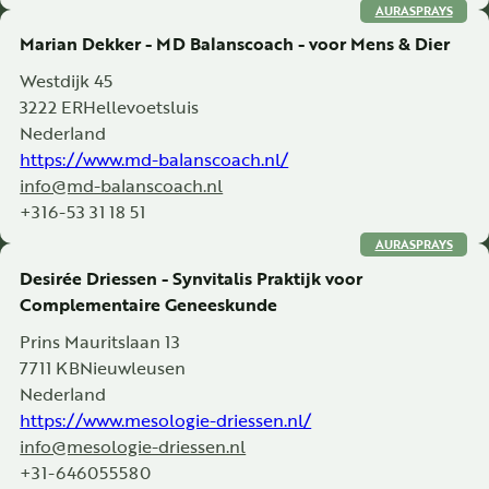
AURASPRAYS
Marian Dekker - MD Balanscoach - voor Mens & Dier
Westdijk 45
3222 ER
Hellevoetsluis
Nederland
https://www.md-balanscoach.nl/
info@md-balanscoach.nl
+316-53 31 18 51
AURASPRAYS
Desirée Driessen - Synvitalis Praktijk voor
Complementaire Geneeskunde
Prins Mauritslaan 13
7711 KB
Nieuwleusen
Nederland
https://www.mesologie-driessen.nl/
info@mesologie-driessen.nl
+31-646055580