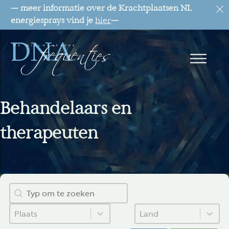
— meer informatie over de Krachtplaatsen NL
energiesprays vind je
hier
—
Behandelaars en
therapeuten
Zoek
Search content
Plaats
Land
Select content
Select content