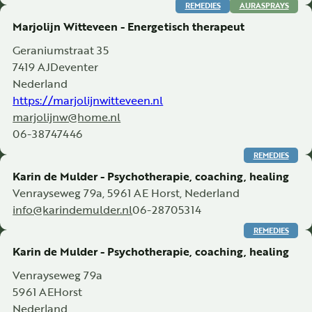
REMEDIES
AURASPRAYS
Marjolijn Witteveen - Energetisch therapeut
Geraniumstraat 35
7419 AJ
Deventer
Nederland
https://marjolijnwitteveen.nl
marjolijnw@home.nl
06-38747446
REMEDIES
Karin de Mulder - Psychotherapie, coaching, healing
Venrayseweg 79a, 5961 AE Horst, Nederland
info@karindemulder.nl
06-28705314
REMEDIES
Karin de Mulder - Psychotherapie, coaching, healing
Venrayseweg 79a
5961 AE
Horst
Nederland