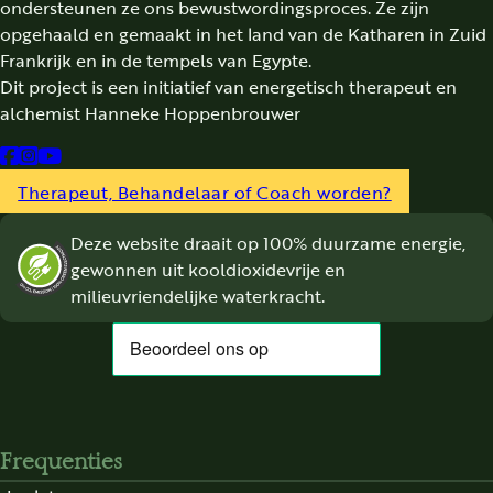
ondersteunen ze ons bewustwordingsproces. Ze zijn
opgehaald en gemaakt in het land van de Katharen in Zuid
Frankrijk en in de tempels van Egypte.
Dit project is een initiatief van energetisch therapeut en
alchemist Hanneke Hoppenbrouwer
Follow us on Facebook
Follow us on Instagram
Follow us on YouTube
Therapeut, Behandelaar of Coach worden?
Deze website draait op 100% duurzame energie,
gewonnen uit kooldioxidevrije en
milieuvriendelijke waterkracht.
Frequenties