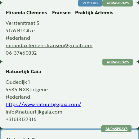
REMEDIES
AURASPRAYS
Miranda Clemens – Fransen - Praktijk Artemis
Versterstraat 5
5126 BT
Gilze
Nederland
miranda.clemens.fransen@gmail.com
06-37460332
AURASPRAYS
Natuurlijk Gaia -
Oudedijk 1
4484 NX
Kortgene
Nederland
https://www.natuurlijkgaia.com/
info@natuurlijkgaia.com
+31613137316
AURASPRAYS
Natuurlijk Gaia