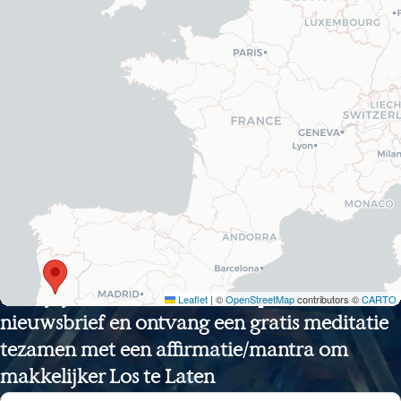
Schrijf je in voor de DNA-frequenties
Leaflet
|
©
OpenStreetMap
contributors ©
CARTO
nieuwsbrief en ontvang een gratis meditatie
tezamen met een affirmatie/mantra om
makkelijker Los te Laten
Sectie