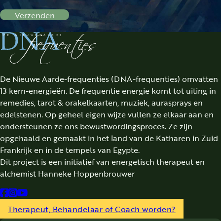
Verzenden
De Nieuwe Aarde-frequenties (DNA-frequenties) omvatten
13 kern-energieën. De frequentie energie komt tot uiting in
remedies, tarot & orakelkaarten, muziek, aurasprays en
edelstenen. Op geheel eigen wijze vullen ze elkaar aan en
ondersteunen ze ons bewustwordingsproces. Ze zijn
opgehaald en gemaakt in het land van de Katharen in Zuid
Frankrijk en in de tempels van Egypte.
Dit project is een initiatief van energetisch therapeut en
alchemist Hanneke Hoppenbrouwer
Follow us on Facebook
Follow us on Instagram
Follow us on YouTube
Therapeut, Behandelaar of Coach worden?