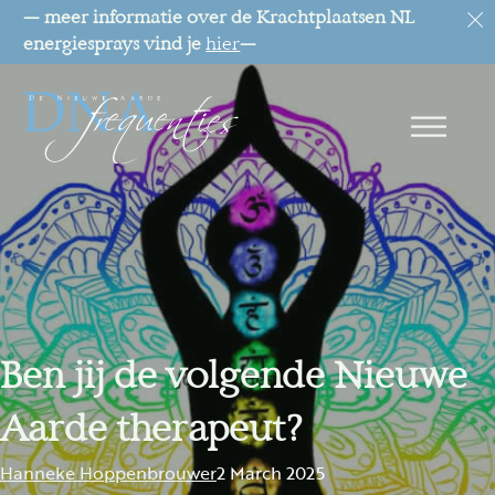
— meer informatie over de Krachtplaatsen NL
energiesprays vind je
hier
—
Ben jij de volgende Nieuwe
Aarde therapeut?
Hanneke Hoppenbrouwer
2 March 2025