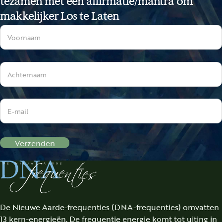
tezamen met een affirmatie/mantra om
makkelijker Los te Laten
Sectie
Verzenden
De Nieuwe Aarde-frequenties (DNA-frequenties) omvatten
13 kern-energieën. De frequentie energie komt tot uiting in