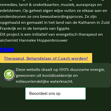
remedies, tarot & orakelkaarten, muziek, aurasprays en
edelstenen. Op geheel eigen wijze vullen ze elkaar aan en
ondersteunen ze ons bewustwordingsproces. Ze zijn
opgehaald en gemaakt in het land van de Katharen in Zuid
Frankrijk en in de tempels van Egypte.
Dit project is een initiatief van energetisch therapeut en
alchemist Hanneke Hoppenbrouwer
Follow us on Facebook
Follow us on Instagram
Follow us on YouTube
Therapeut, Behandelaar of Coach worden?
Deze website draait op 100% duurzame energie,
gewonnen uit kooldioxidevrije en
milieuvriendelijke waterkracht.