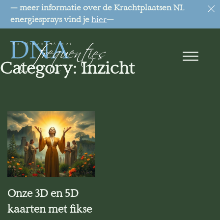
— meer informatie over de Krachtplaatsen NL
energiesprays vind je
hier
—
Category:
Inzicht
Onze 3D en 5D
kaarten met fikse